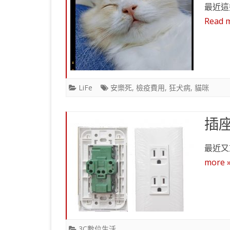
最近這
Read 
LiFe
安樂死
,
檢疫費用
,
狂犬病
,
貓咪
插
最近又
more 
3C數位生活