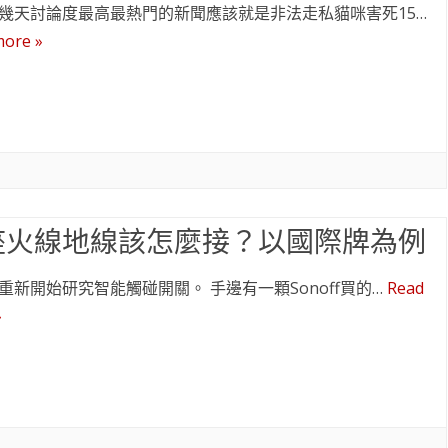
幾天討論度最高最熱門的新聞應該就是非法走私貓咪害死15…
more »
座火線地線該怎麼接？以國際牌為例
重新開始研究智能觸碰開關。 手邊有一顆Sonoff買的…
Read
»