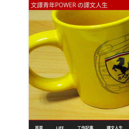
文譯青年POWER の譯文人生
首頁
LIFE
工作記事
譯文人生