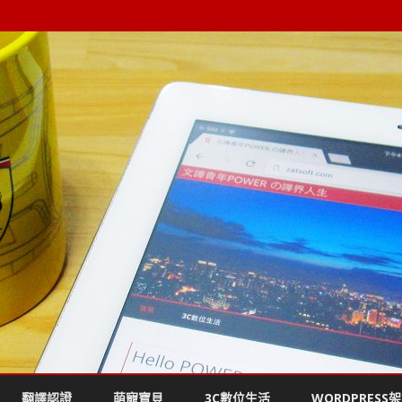
Skip
to
翻譯認證
萌寵寶貝
3C數位生活
WORDPRESS