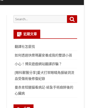
Search
Search
for:
近期文章
翻譯社怎麼找
如何透過快樂瑪麗安養成我的雙語小孩
小心！博奕遊戲網站翻譯詐騙？
[眼科獸醫分享]愛犬打架眼睛角膜破洞流
血受傷術後修復紀錄
曼赤肯短腿貓看病記-結紮手術麻醉後的
心臟病