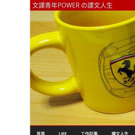
文譯青年POWER の譯文人生
首頁
LIFE
工作記事
譯文人生