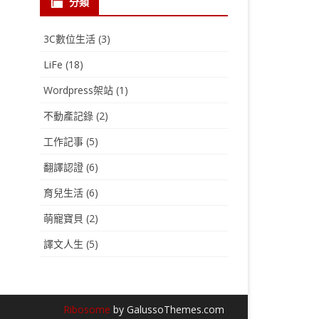
分類
3C數位生活
(3)
LiFe
(18)
Wordpress架站
(1)
不動產記錄
(2)
工作記事
(5)
翻譯認證
(6)
育兒生活
(6)
萌寵寶貝
(2)
譯文人生
(5)
Ribosome
by GalussoThemes.com