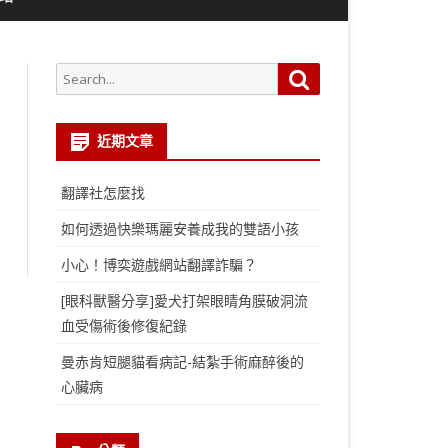
Search
Search
for:
近期文章
翻譯社怎麼找
如何透過快樂瑪麗安養成我的雙語小孩
小心！博奕遊戲網站翻譯詐騙？
[眼科獸醫分享]愛犬打架眼睛角膜破洞流
血受傷術後修復紀錄
曼赤肯短腿貓看病記-結紮手術麻醉後的
心臟病