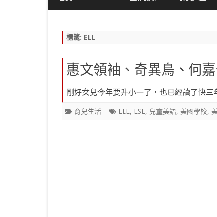
標籤:
ELL
惠文領袖、奇異鳥、何嘉
剛好女兒今年要升小一了，也已經讀了快三
育兒生活
ELL
,
ESL
,
兒童美語
,
美國學校
,